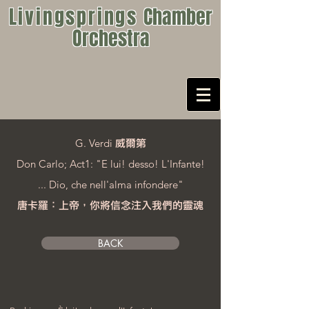
Livingsprings
Chamber
Orchestra
G. Verdi
威爾第
Don Carlo; Act1: "E lui! desso! L'Infante!
... Dio, che nell'alma infondere"
唐卡羅：上帝，你將信念注入我們的靈魂
BACK