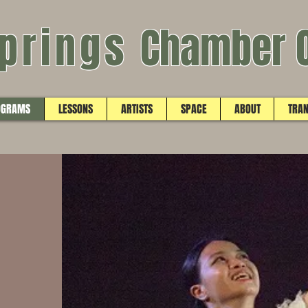
springs
Chamber 
OGRAMS
LESSONS
ARTISTS
SPACE
ABOUT
TRA