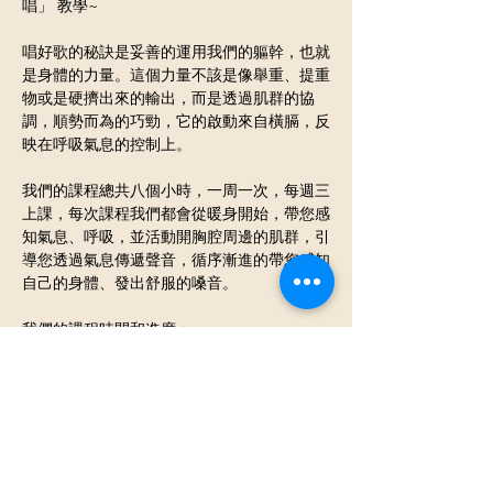
唱」 教學~
唱好歌的秘訣是妥善的運用我們的軀幹，也就
是身體的力量。這個力量不該是像舉重、提重
物或是硬擠出來的輸出，而是透過肌群的協
調，順勢而為的巧勁，它的啟動來自橫膈，反
映在呼吸氣息的控制上。
我們的課程總共八個小時，一周一次，每週三
上課，每次課程我們都會從暖身開始，帶您感
知氣息、呼吸，並活動開胸腔周邊的肌群，引
導您透過氣息傳遞聲音，循序漸進的帶您感知
自己的身體、發出舒服的嗓音。
我們的課程時間和進度：
1月7日     工作方法介紹、暖身活動
顯示更多