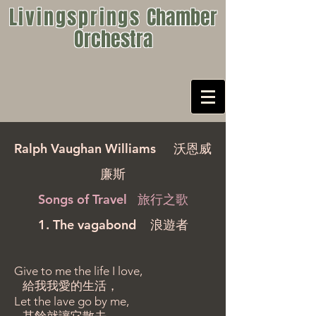
Livingsprings
Chamber
Orchestra
Ralph Vaughan Williams
沃恩威
廉斯
Songs of Travel 旅行之歌
1. The vagabond 浪遊者
Give to me the life I love,
給我我愛的生活，
Let the lave go by me,