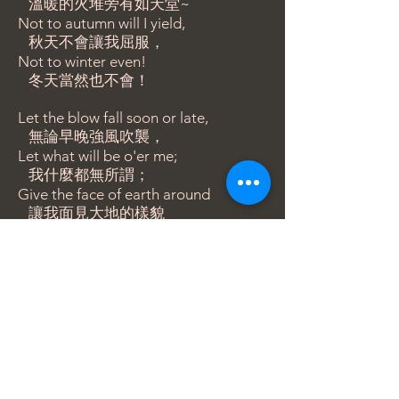
溫暖的火堆旁有如天堂~
Not to autumn will I yield,
秋天不會讓我屈服，
Not to winter even!
冬天當然也不會！
Let the blow fall soon or late,
無論早晚強風吹襲，
Let what will be o'er me;
我什麼都無所謂；
Give the face of earth around
讓我面見大地的樣貌
And the road before me.
而道路就在我跟前。
Wealth I ask not, hope nor love,
我不需求財富、希望也不求愛情，
Nor a friend to know me;
不求知己；
All I ask, the heaven above
我唯一所求，只有在上的天際
And the road below me.