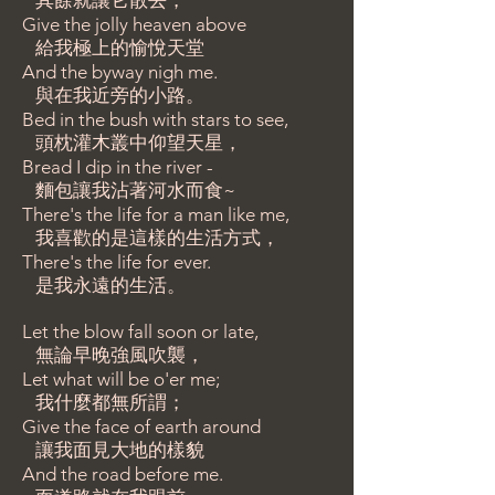
其餘就讓它散去，
Give the jolly heaven above
給我極上的愉悅天堂
And the byway nigh me.
與在我近旁的小路。
Bed in the bush with stars to see,
頭枕灌木叢中仰望天星，
Bread I dip in the river -
麵包讓我沾著河水而食~
There's the life for a man like me,
我喜歡的是這樣的生活方式，
There's the life for ever.
是我永遠的生活。
Let the blow fall soon or late,
無論早晚強風吹襲，
Let what will be o'er me;
我什麼都無所謂；
Give the face of earth around
讓我面見大地的樣貌
And the road before me.