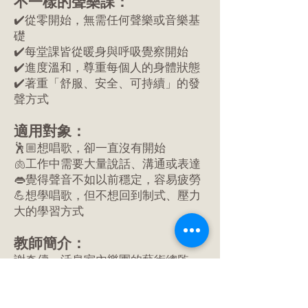
不一樣的聲樂課：
✔️從零開始，無需任何聲樂或音樂基
礎
✔️每堂課皆從暖身與呼吸覺察開始
✔️進度溫和，尊重每個人的身體狀態
✔️著重「舒服、安全、可持續」的發
聲方式
適用對象：
🕺🏼想唱歌，卻一直沒有開始
🫁工作中需要大量說話、溝通或表達
👄覺得聲音不如以前穩定，容易疲勞
💪想學唱歌，但不想回到制式、壓力
大的學習方式
教師簡介：
謝奇儔，活泉室內樂團的藝術總監。
我的目標是陪伴不同年齡、沒有音樂
基礎的學員，能夠認識聲音、欣賞音
樂。