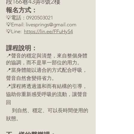
段166巷43弄8號2樓
報名方式：
💡電話：0920503021
💡Email:
livesprings@gmail.com
💡Line:
https://lin.ee/FFuHyS4
課程說明：
📍聲音的穩定與清楚，來自整個身體
的協調，而不是單一部位的用力。
📍當身體能以適合的方式配合呼吸，
聲音自然會變得省力。
📍課程將透過溫和而有結構的引導，
協助你重新感受呼吸的流動，讓聲音
回
到自然、穩定、可以長時間使用的
狀態。