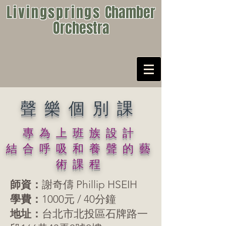
Livingsprings
Chamber
Orchestra
​聲樂個別課
專為上班族設計
結合呼吸和養聲的藝
術課程
師資：
謝奇儔 Phillip HSEIH
學費：
1000元 / 40分鐘
地址：
台北市北投區石牌路一