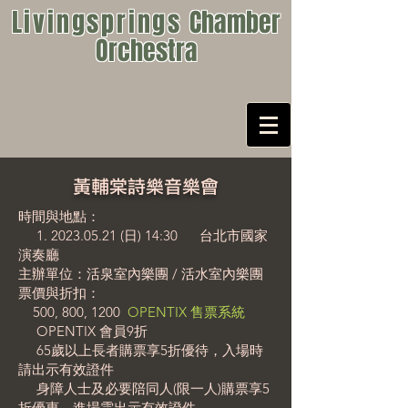
Livingsprings
Chamber
Orchestra
黃輔棠詩樂音樂會
時間與地點：
1. 2023.05.21
(日) 14:30
台北市國家
演奏廳
主辦單位：活泉室內樂團 / 活水室內樂團
票價與折扣：
500, 800, 1200
OPENTIX 售票系統
OPENTIX 會員9折
65歲以上長者購票享5折優待，入場時
請出示有效證件
身障人士及必要陪同人(限一人)購票享5
折優惠，進場需出示有效證件