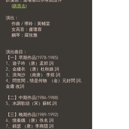
​ (
購票去
)
演出：
作曲 / 導聆：黃輔棠
女高音：盧瓊蓉
鋼琴：羅玫雅
演出曲目：
【一】早期作品(1978-1985)
1、遊子吟 （唐）孟郊 詞
2、金縷衣 （唐）杜秋娘 詞
3、浪淘沙 （南唐） 李煜 詞
4、問世間，情是何物 （金）元好問 詞、
金庸 改詞
【二】中期作品(1986-1988)
5、水調歌頭（宋）蘇軾 詞
【三】晚期作品(1989-1992)
6、憶秦娥 （唐）佚名 詞
7、錦瑟 （唐）李商隱 詞