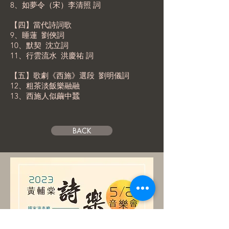
8、如夢令（宋）李清照 詞
【四】當代詩詞歌
9、睡蓮 劉俠詞
10、默契 沈立詞
11、行雲流水 洪慶祐 詞
【五】歌劇《西施》選段 劉明儀詞
12、粗茶淡飯樂融融
13、西施人似繭中蠶
BACK