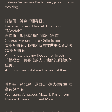
Johann Sebastian Bach: Jesu, joy of man’s
desiring
韓德爾：神劇「彌賽亞」
George Frideric Handel: Oratorio
''Messiah''
合唱曲：聖嬰為我們而降生(合唱)
Chorus: For unto us a Child is born
女高音獨唱：我知道我的救世主依然活著
(女高音獨唱)
Air: I know that my Redeemer liveth
「報福音，傳喜信的人，他們的腳蹤何等
佳美」
Air: How beautiful are the feet of them
莫札特：慈悲經，選自C小調大彌撒曲(女
高音與合唱)
Wolfgang Amadeus Mozart: Kyrie from
Mass in C minor ''Great Mass''