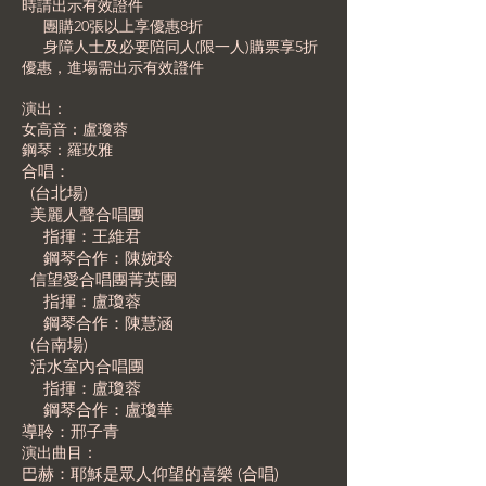
時請出示有效證件
團購20張以上享優惠8折
身障人士及必要陪同人(限一人)購票享5折
優惠，進場需出示有效證件
演出：
女高音：盧瓊蓉
鋼琴：羅玫雅
合唱：
(台北場)
美麗人聲合唱團
指揮：王維君
鋼琴合作：陳婉玲
信望愛合唱團菁英團
指揮：盧瓊蓉
鋼琴合作：陳慧涵
(台南場)
活水室內合唱團
指揮：盧瓊蓉
鋼琴合作：盧瓊華
導聆：邢子青
演出曲目：
巴赫：耶穌是眾人仰望的喜樂 (合唱)