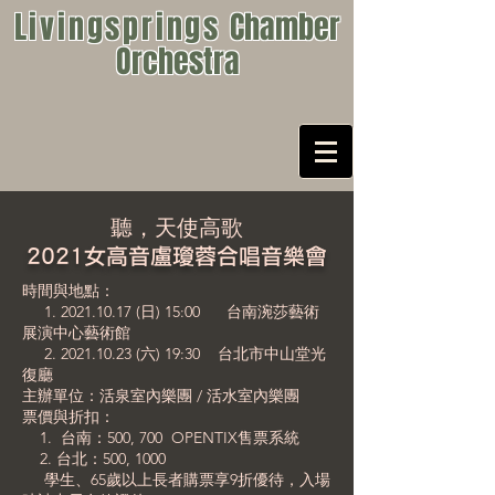
Livingsprings
Chamber
Orchestra
​聽，天使高歌
2021女高音盧瓊蓉
合唱音樂會
時間與地點：
1. 2021.10.17
(日) 15:00 台南涴莎藝術
展演中心藝術館
2. 2021.10.23
(六) 19:30 台北市中山堂光
復廳
主辦單位：活泉室內樂團 / 活水室內樂團
票價與折扣：
1. 台南：500, 700 OPENTIX售票系統
2. 台北：500, 1000
學生、65歲以上長者購票享9折優待，入場