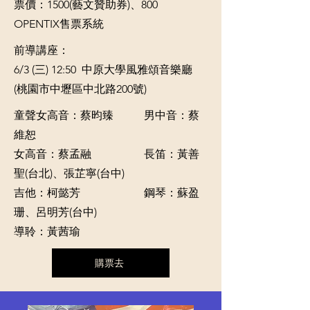
​票價：1500(藝文贊助券)、800
OPENTIX售票系統
前導講座：
​6/3 (三) 12:50 中原大學風雅頌音樂廳
(桃園市中壢區中北路200號)​
童聲女高音：蔡昀臻 男中音：蔡
維恕
女高音：蔡孟融 長笛：黃善
聖(台北)、張芷寧(台中)
吉他：柯懿芳 鋼琴：蘇盈
珊、呂明芳(台中)
​導聆：黃茜瑜
購票去